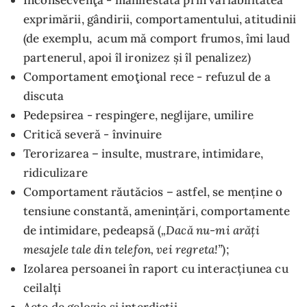
Inconsecvenţa - manifestată prin variabilitatea
exprimării, gândirii, comportamentului, atitudinii
(de exemplu, acum mă comport frumos, îmi laud
partenerul, apoi îl ironizez și îl penalizez)
Comportament emoţional rece - refuzul de a
discuta
Pedepsirea - respingere, neglijare, umilire
Critică severă - învinuire
Terorizarea – insulte, mustrare, intimidare,
ridiculizare
Comportament răutăcios – astfel, se menține o
tensiune constantă, amenințări, comportamente
„Dacă nu-mi arăți
de intimidare, pedeapsă (
mesajele tale din telefon, vei regreta!”
);
Izolarea persoanei în raport cu interacțiunea cu
ceilalți