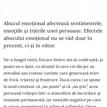
Abuzul emoțional afectează sentimentele,
emoţiile şi trăirile unei persoane. Efectele
abuzului emoțional nu se văd doar în
prezent, ci și în viitor.
De-a lungul vieții, fiecare dintre noi se confruntă, şi
poate nu o dată, cu situații în care cei din jur au
atitudini sau rostesc cuvinte care generează stări
de frică, tristețe şi frustrare. Dacă cuiva i se spune
în mod constant că „nu poate” și că „nu ştie”, acea
persoană trăieşte într-o atmosferă de încordare şi
tensiune permanentă, iar emoțiile negative pe care
le are se acumulează în adâncul sufletului. Orice