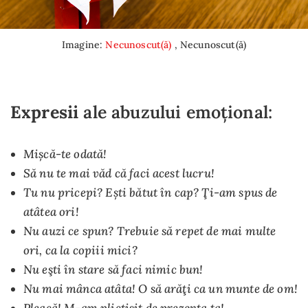
Imagine:
Necunoscut(ă)
, Necunoscut(ă)
Expresii
ale abuzului emoțional:
Mișcă-te odată!
Să nu te mai văd că faci acest lucru!
Tu nu pricepi? Ești bătut în cap? Ţi-am spus de
atâtea ori!
Nu auzi ce spun? Trebuie să repet de mai multe
ori, ca la copiii mici?
Nu eşti în stare să faci nimic bun!
Nu mai mânca atâta! O să arăţi ca un munte de om!
Pleacă! M-am plictisit de prezența ta!