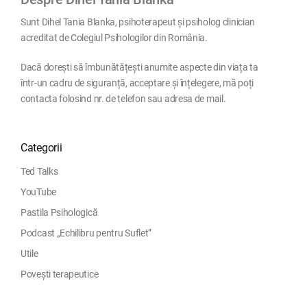
Sunt Dihel Tania Blanka, psihoterapeut și psiholog clinician
acreditat de Colegiul Psihologilor din România.
Dacă dorești să îmbunătățești anumite aspecte din viața ta
într-un cadru de siguranță, acceptare și înțelegere, mă poți
contacta folosind nr. de telefon sau adresa de mail.
Categorii
Ted Talks
YouTube
Pastila Psihologică
Podcast „Echilibru pentru Suflet”
Utile
Povești terapeutice