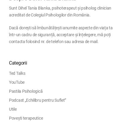
Sunt Dihel Tania Blanka, psihoterapeut și psiholog clinician
acreditat de Colegiul Psihologilor din România.
Dacă dorești să îmbunătățești anumite aspecte din viața ta
într-un cadru de siguranță, acceptare și înțelegere, mă poți
contacta folosind nr. de telefon sau adresa de mail.
Categorii
Ted Talks
YouTube
Pastila Psihologică
Podcast „Echilibru pentru Suflet”
Utile
Povești terapeutice