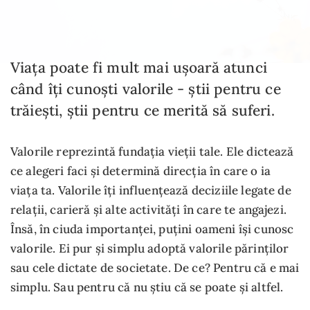
Viața poate fi mult mai ușoară atunci
când îți cunoști valorile - știi pentru ce
trăiești, știi pentru ce merită să suferi.
Valorile reprezintă fundația vieții tale. Ele dictează
ce alegeri faci și determină direcția în care o ia
viața ta. Valorile îți influențează deciziile legate de
relații, carieră și alte activități în care te angajezi.
Însă, în ciuda importanței, puțini oameni își cunosc
valorile. Ei pur și simplu adoptă valorile părinților
sau cele dictate de societate. De ce? Pentru că e mai
simplu. Sau pentru că nu știu că se poate și altfel.