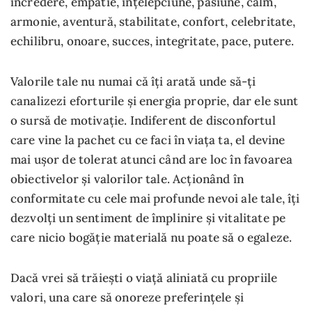
încredere, empatie, înțelepciune, pasiune, calm,
armonie, aventură, stabilitate, confort, celebritate,
echilibru, onoare, succes, integritate, pace, putere.
Valorile tale nu numai că îți arată unde să-ți
canalizezi eforturile și energia proprie, dar ele sunt
o sursă de motivație. Indiferent de disconfortul
care vine la pachet cu ce faci în viața ta, el devine
mai ușor de tolerat atunci când are loc în favoarea
obiectivelor și valorilor tale. Acționând în
conformitate cu cele mai profunde nevoi ale tale, îți
dezvolți un sentiment de împlinire și vitalitate pe
care nicio bogăție materială nu poate să o egaleze.
Dacă vrei să trăiești o viață aliniată cu propriile
valori, una care să onoreze preferințele și