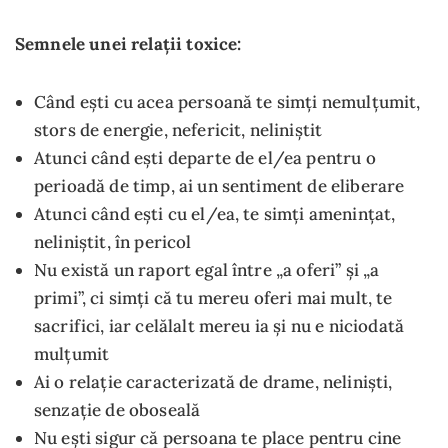
Semnele unei relații toxice:
Când ești cu acea persoană te simți nemulțumit,
stors de energie, nefericit, neliniștit
Atunci când ești departe de el/ea pentru o
perioadă de timp, ai un sentiment de eliberare
Atunci când ești cu el/ea, te simți amenințat,
neliniștit, în pericol
Nu există un raport egal între „a oferi” și „a
primi”, ci simți că tu mereu oferi mai mult, te
sacrifici, iar celălalt mereu ia și nu e niciodată
mulțumit
Ai o relație caracterizată de drame, neliniști,
senzație de oboseală
Nu ești sigur că persoana te place pentru cine