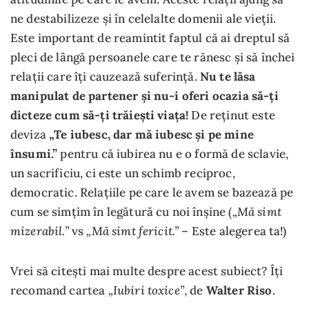
ne destabilizeze și în celelalte domenii ale vieții.
Este important de reamintit faptul că ai dreptul să
pleci de lângă persoanele care te rănesc și să închei
relații care îți cauzează suferință.
Nu te lăsa
manipulat de partener și nu-i oferi ocazia să-ți
dicteze cum să-ți trăiești viața!
De reținut este
deviza
„Te iubesc, dar mă iubesc și pe mine
însumi.”
pentru că iubirea nu e o formă de sclavie,
un sacrificiu, ci este un schimb reciproc,
democratic. Relațiile pe care le avem se bazează pe
„Mă simt
cum se simțim în legătură cu noi înșine (
mizerabil.”
„Mă simt fericit.”
vs
– Este alegerea ta!)
Vrei să citești mai multe despre acest subiect? Îți
„Iubiri toxice”
recomand cartea
, de
Walter Riso
.