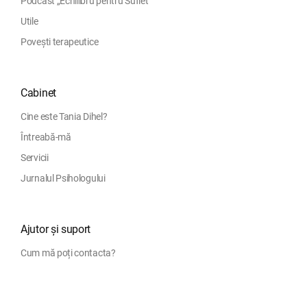
Podcast „Echilibru pentru Suflet”
Utile
Povești terapeutice
Cabinet
Cine este Tania Dihel?
Întreabă-mă
Servicii
Jurnalul Psihologului
Ajutor și suport
Cum mă poți contacta?