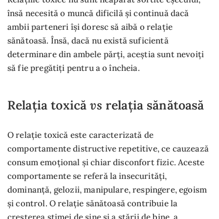
însă necesită o muncă dificilă și continuă dacă
ambii parteneri își doresc să aibă o relație
sănătoasă. Însă, dacă nu există suficientă
determinare din ambele părți, aceștia sunt nevoiți
să fie pregătiți pentru a o încheia.
vs
Relația toxică
relația sănătoasă
O relație toxică este caracterizată de
comportamente distructive repetitive, ce cauzează
consum emoțional și chiar disconfort fizic. Aceste
comportamente se referă la insecurități,
dominanță, gelozii, manipulare, respingere, egoism
și control. O relație sănătoasă contribuie la
creșterea stimei de sine și a stării de bine, a