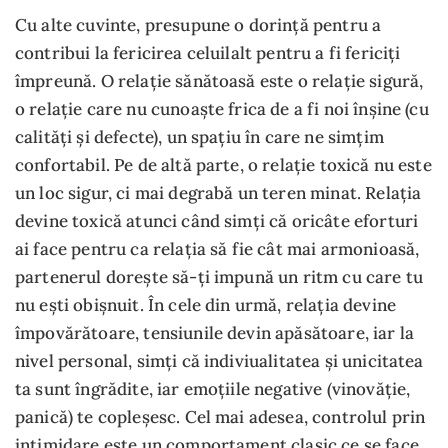
Cu alte cuvinte, presupune o dorință pentru a
contribui la fericirea celuilalt pentru a fi fericiți
împreună. O relație sănătoasă este o relație sigură,
o relație care nu cunoaște frica de a fi noi înșine (cu
calități și defecte), un spațiu în care ne simțim
confortabil. Pe de altă parte, o relație toxică nu este
un loc sigur, ci mai degrabă un teren minat. Relația
devine toxică atunci când simți că oricâte eforturi
ai face pentru ca relația să fie cât mai armonioasă,
partenerul dorește să-ți impună un ritm cu care tu
nu ești obișnuit. În cele din urmă, relația devine
împovărătoare, tensiunile devin apăsătoare, iar la
nivel personal, simți că indiviualitatea și unicitatea
ta sunt îngrădite, iar emoțiile negative (vinovăție,
panică) te copleșesc. Cel mai adesea, controlul prin
intimidare este un comportament clasic ce se face