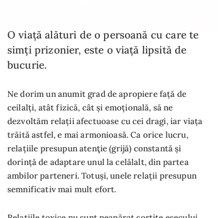
O viață alături de o persoană cu care te
simți prizonier, este o viață lipsită de
bucurie.
Ne dorim un anumit grad de apropiere față de
ceilalți, atât fizică, cât și emoțională, să ne
dezvoltăm relații afectuoase cu cei dragi, iar viața
trăită astfel, e mai armonioasă. Ca orice lucru,
relațiile presupun atenţie (grijă) constantă și
dorință de adaptare unul la celălalt, din partea
ambilor parteneri. Totuși, unele relații presupun
semnificativ mai mult efort.
Relațiile toxice nu sunt neapărat sortite eșecului,