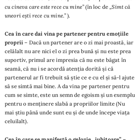
cu cineva care este rece cu mine”
„Simt că
(în loc de
uneori ești rece cu mine.”
).
Cea în care dai vina pe partener pentru emoțiile
proprii
– Dacă un partener are o zi mai proastă, iar
celălalt nu are nici el o zi prea bună și nu este prea
suportiv, primul are impresia că nu este băgat în
seamă, că nu i se acordă atenția dorită și că
partenerul ar fi trebuit să știe ce e cu el și să-l ajute
să se simtă mai bine. A da vina pe partener pentru
cum se simte, este un semn de egoism și un exemplu
pentru o menținere slabă a propriilor limite (Nu
mai știu până unde sunt eu și de unde începe viața
celuilalt).
Cea în care se manifestă o gelozie „iubitoare”
–