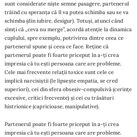
sunt considerate niște semne pasagere, partenerul
trăind cu speranța că îl va putea schimba sau se va
schimba (din iubire, desigur). Totuși, atunci când
simți că „ceva nu merge”, acordă atenție la dinamica
cuplului, spre exemplu, potrivirea dintre ceea ce
partenerul spune și ceea ce face. Reține că
partenerul poate fi foarte priceput în a-ți crea
impresia că tu ești persoana care are probleme.
Cele mai frecvente relații toxice sunt cele ce
implică narcisiștii (le lipsește empatia, se cred
superiori), cei din sfera obsesiv-compulsivă (cerințe
excesive, critici frecvente) și cei cu trăsături
histrionice (capricioase, manipulative).
Partenerul poate fi foarte priceput în a-ți crea
impresia că tu ești persoana care are probleme.