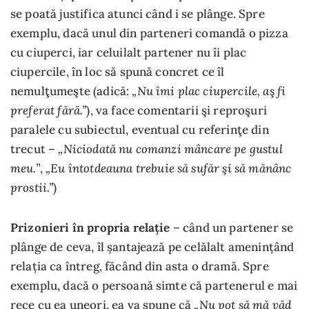
se poată justifica atunci când i se plânge. Spre
exemplu, dacă unul din parteneri comandă o pizza
cu ciuperci, iar celuilalt partener nu îi plac
ciupercile, în loc să spună concret ce îl
„Nu îmi plac ciupercile, aş fi
nemulţumeşte (adică:
preferat fără.”
), va face comentarii şi reproşuri
paralele cu subiectul, eventual cu referinţe din
„Niciodată nu comanzi mâncare pe gustul
trecut –
meu.”
„Eu întotdeauna trebuie să sufăr şi să mănânc
,
prostii.”
)
Prizonieri în propria relație
– când un partener se
plânge de ceva, îl șantajează pe celălalt amenințând
relația ca întreg, făcând din asta o dramă. Spre
exemplu, dacă o persoană simte că partenerul e mai
„Nu pot să mă văd
rece cu ea uneori, ea va spune că