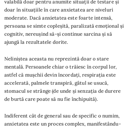
valabilă doar pentru anumite situații de testare și
doar în situațiile în care anxietatea are niveluri
moderate. Dacă anxietatea este foarte intensă,
persoana se simte copleșită, paralizată emoțional și
cognitiv, nereușind să-și continue sarcina și să
ajungă la rezultatele dorite.
Neliniștea aceasta nu reprezintă doar o stare
mentală. Persoanele chiar o trăiesc în corpul lor,
astfel că mușchii devin încordați, respirația este
accelerată, palmele transpiră, gâtul se usucă,
stomacul se strânge (de unde și senzația de durere
de burtă care poate să nu fie închipuită).
Indiferent cât de general sau de specific o numim,
anxietatea este un proces complex, manifestându-