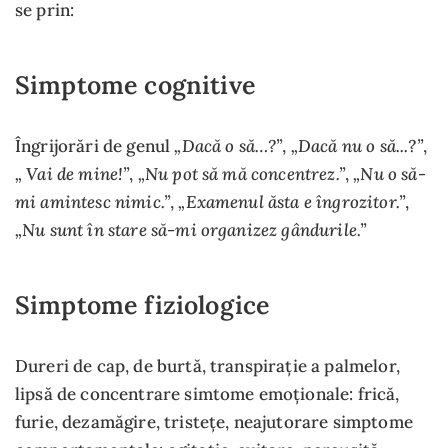
se prin:
Simptome cognitive
„Dacă o să…?”
„Dacă nu o să...?”
Îngrijorări de genul
,
,
„ Vai de mine!”
„Nu pot să mă concentrez.”
„Nu o să-
,
,
mi amintesc nimic.”
„Examenul ăsta e îngrozitor.”
,
,
„Nu sunt în stare să-mi organizez gândurile.”
Simptome fiziologice
Dureri de cap, de burtă, transpirație a palmelor,
lipsă de concentrare simtome emoționale: frică,
furie, dezamăgire, tristețe, neajutorare simptome