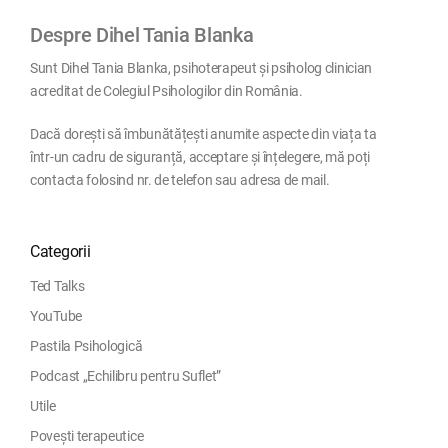
Despre Dihel Tania Blanka
Sunt Dihel Tania Blanka, psihoterapeut și psiholog clinician
acreditat de Colegiul Psihologilor din România.
Dacă dorești să îmbunătățești anumite aspecte din viața ta
într-un cadru de siguranță, acceptare și înțelegere, mă poți
contacta folosind nr. de telefon sau adresa de mail.
Categorii
Ted Talks
YouTube
Pastila Psihologică
Podcast „Echilibru pentru Suflet”
Utile
Povești terapeutice