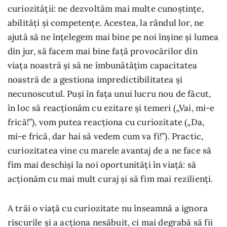
curiozității: ne dezvoltăm mai multe cunoștințe,
abilități și competențe. Acestea, la rândul lor, ne
ajută să ne înțelegem mai bine pe noi înșine și lumea
din jur, să facem mai bine față provocărilor din
viața noastră și să ne îmbunătățim capacitatea
noastră de a gestiona impredictibilitatea și
necunoscutul. Puși în fața unui lucru nou de făcut,
în loc să reacționăm cu ezitare și temeri („Vai, mi-e
frică!”), vom putea reacționa cu curiozitate („Da,
mi-e frică, dar hai să vedem cum va fi!”). Practic,
curiozitatea vine cu marele avantaj de a ne face să
fim mai deschiși la noi oportunități în viață: să
acționăm cu mai mult curaj și să fim mai rezilienți.
A trăi o viață cu curiozitate nu înseamnă a ignora
riscurile și a acționa nesăbuit, ci mai degrabă să fii