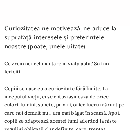
Curiozitatea ne motivează, ne aduce la
suprafață interesele și preferințele
noastre (poate, unele uitate).
Ce vrem noi cel mai tare în viața asta? Să fim
fericiți.
Copiii se nasc cu o curiozitate fără limite. La
începutul vieții, ei se entuziasmează de orice:
culori, lumini, sunete, priviri, orice lucru mărunt pe
care noi demult nu l-am mai băgat în seamă. Apoi,
copiii se adaptează acestei lumi aderând la niște
reguli și obligații clar definite, care, treptat,