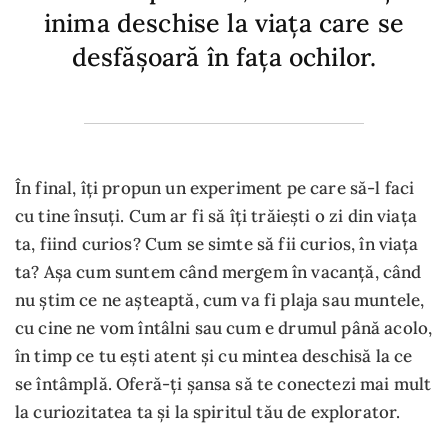
inima deschise la viața care se
desfășoară în fața ochilor.
În final, îți propun un experiment pe care să-l faci
cu tine însuți. Cum ar fi să îți trăiești o zi din viața
ta, fiind curios? Cum se simte să fii curios, în viața
ta? Așa cum suntem când mergem în vacanță, când
nu știm ce ne așteaptă, cum va fi plaja sau muntele,
cu cine ne vom întâlni sau cum e drumul până acolo,
în timp ce tu ești atent și cu mintea deschisă la ce
se întâmplă. Oferă-ți șansa să te conectezi mai mult
la curiozitatea ta și la spiritul tău de explorator.