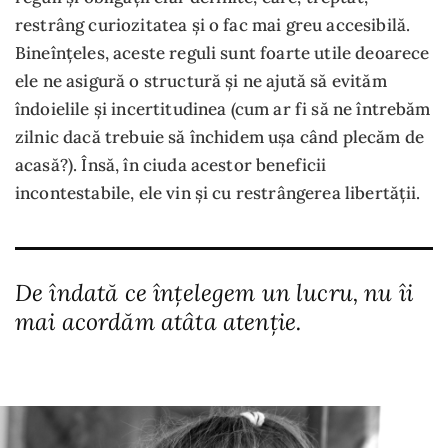
restrâng curiozitatea și o fac mai greu accesibilă.
Bineînțeles, aceste reguli sunt foarte utile deoarece
ele ne asigură o structură și ne ajută să evităm
îndoielile și incertitudinea (cum ar fi să ne întrebăm
zilnic dacă trebuie să închidem ușa când plecăm de
acasă?). Însă, în ciuda acestor beneficii
incontestabile, ele vin și cu restrângerea libertății.
De îndată ce înțelegem un lucru, nu îi
mai acordăm atâta atenție.