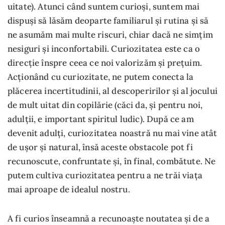
uitate). Atunci când suntem curioși, suntem mai
dispuși să lăsăm deoparte familiarul și rutina și să
ne asumăm mai multe riscuri, chiar dacă ne simțim
nesiguri și inconfortabili. Curiozitatea este ca o
direcție înspre ceea ce noi valorizăm și prețuim.
Acționând cu curiozitate, ne putem conecta la
plăcerea incertitudinii, al descoperirilor și al jocului
de mult uitat din copilărie (căci da, și pentru noi,
adulții, e important spiritul ludic). După ce am
devenit adulți, curiozitatea noastră nu mai vine atât
de ușor și natural, însă aceste obstacole pot fi
recunoscute, confruntate și, în final, combătute. Ne
putem cultiva curiozitatea pentru a ne trăi viața
mai aproape de idealul nostru.
A fi curios înseamnă a recunoaște noutatea și de a