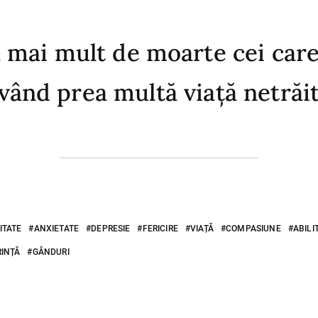
l mai mult de moarte cei care
vând prea multă viață netrăită
ITATE
ANXIETATE
DEPRESIE
FERICIRE
VIAȚĂ
COMPASIUNE
ABILI
RINȚĂ
GÂNDURI