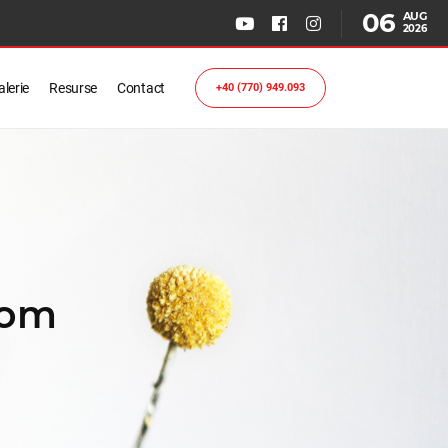
06
AUG
2026
lerie
Resurse
Contact
+40 (770) 949.093
lom