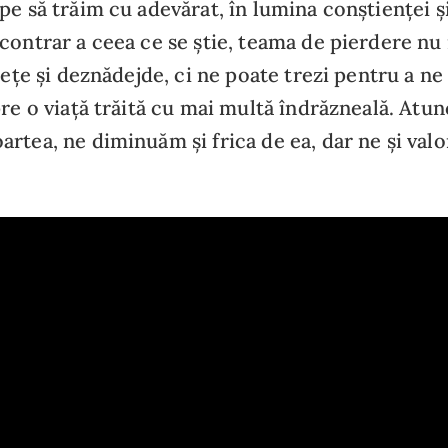
e să trăim cu adevărat, în lumina conștienței și a
contrar a ceea ce se știe, teama de pierdere nu
stețe și deznădejde, ci ne poate trezi pentru a ne
pre o viață trăită cu mai multă îndrăzneală. Atu
rtea, ne diminuăm și frica de ea, dar ne și valo