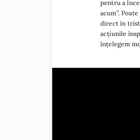
pentru a încep
acum”. Poate 
direct în tri
acțiunile îns
înțelegem moa