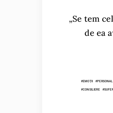
„Se tem ce
de ea a
EMOȚII
PERSONAL
CONSILIERE
SUFE