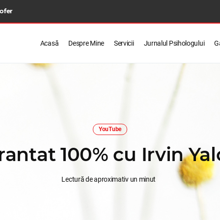
 ofer
Acasă
Despre Mine
Servicii
Jurnalul Psihologului
Ga
YouTube
rantat 100% cu Irvin Ya
Lectură de aproximativ un minut