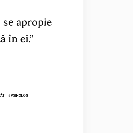
 se apropie
 în ei.”
TĂȚI
PSIHOLOG