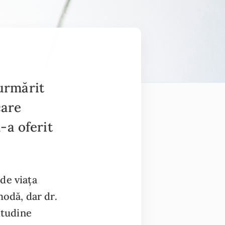
 urmărit
care
-a oferit
 de viața
modă, dar dr.
itudine