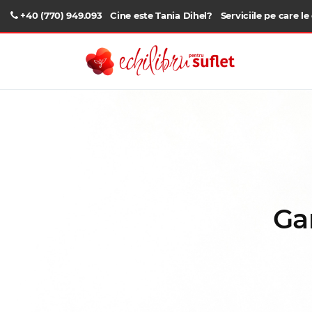
+40 (770) 949.093
Cine este Tania Dihel?
Serviciile pe care le
Ga