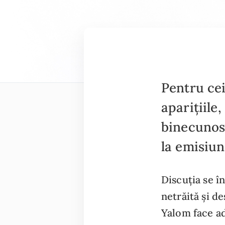
Pentru cei
aparițiile
binecunosc
la emisiu
Discuția se în
netrăită și d
Yalom face ad