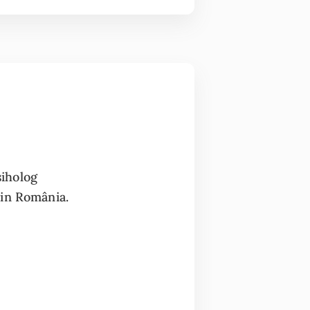
siholog
din România.