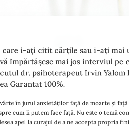
 care i-ați citit cărțile sau i-ați mai
, vă împărtășesc mai jos interviul pe 
utul dr. psihoterapeut Irvin Yalom l
nea Garantat 100%.
vârte în jurul anxietăților față de moarte și față
espre cum îi putem face față. Nu este o temă co
esea apel la curajul de a ne accepta propria fin