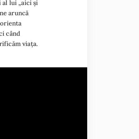
l lui „aici și
 ne aruncă
 orienta
nci când
rificăm viața.