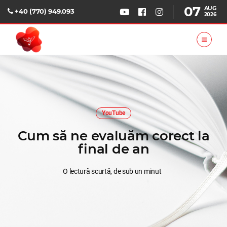
07
AUG
+40 (770) 949.093
2026
YouTube
Cum să ne evaluăm corect la
final de an
O lectură scurtă, de sub un minut