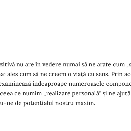
„
zitivă nu are în vedere numai să ne arate cum
mai ales cum să ne creem o viață cu sens. Prin a
 examinează îndeaproape numeroasele compone
 ceea ce numim „realizare personală” și ne ajută
du-ne de potențialul nostru maxim.