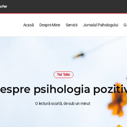
 ofer
Acasă
Despre Mine
Servicii
Jurnalul Psihologului
Ga
Ted Talks
espre psihologia poziti
O lectură scurtă, de sub un minut