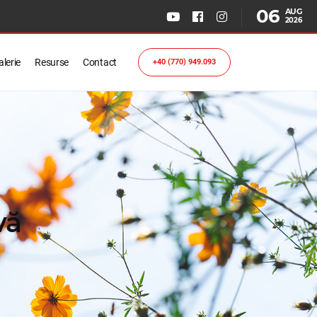
06
AUG
2026
lerie
Resurse
Contact
+40 (770) 949.093
vă