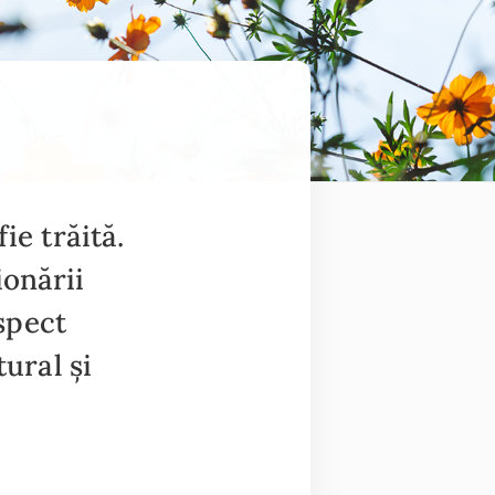
ie trăită.
ionării
spect
tural și