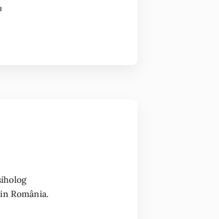
I
siholog
din România.