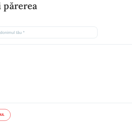
 părerea
IUL