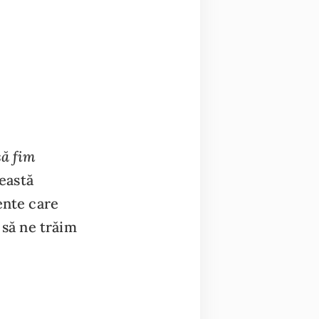
să fim
ceastă
nte care
 să ne trăim