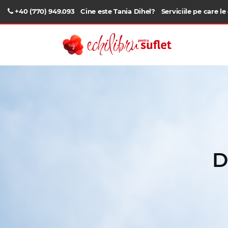
+40 (770) 949.093
Cine este Tania Dihel?
Serviciile pe care le
D