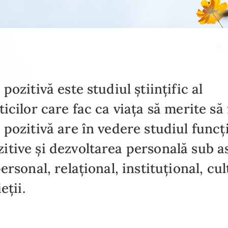
pozitivă este studiul științific al
icilor care fac ca viața să merite să f
 pozitivă are în vedere studiul funcț
tive și dezvoltarea personală sub a
ersonal, relațional, instituțional, cul
eții.