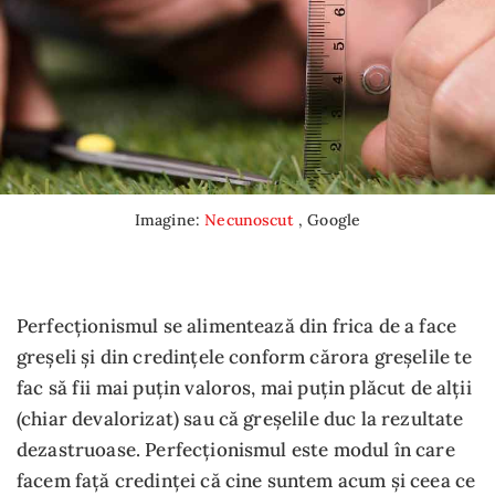
Imagine:
Necunoscut
, Google
Perfecționismul se alimentează din frica de a face
greșeli și din credințele conform cărora greșelile te
fac să fii mai puțin valoros, mai puțin plăcut de alții
(chiar devalorizat) sau că greșelile duc la rezultate
dezastruoase. Perfecționismul este modul în care
facem față credinței că cine suntem acum și ceea ce