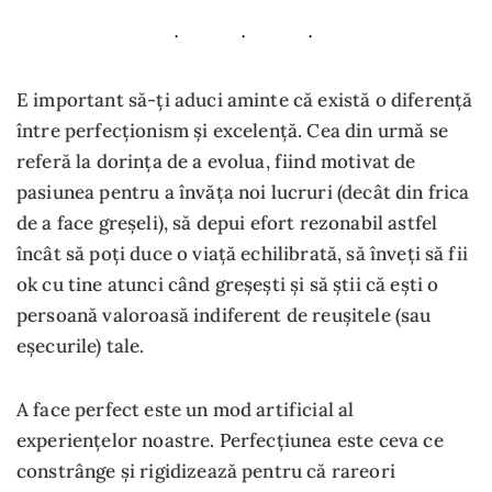
E important să-ți aduci aminte că există o diferență
între perfecționism și excelență. Cea din urmă se
referă la dorința de a evolua, fiind motivat de
pasiunea pentru a învăța noi lucruri (decât din frica
de a face greșeli), să depui efort rezonabil astfel
încât să poți duce o viață echilibrată, să înveți să fii
ok cu tine atunci când greșești și să știi că ești o
persoană valoroasă indiferent de reușitele (sau
eșecurile) tale.
A face perfect este un mod artificial al
experiențelor noastre. Perfecțiunea este ceva ce
constrânge și rigidizează pentru că rareori