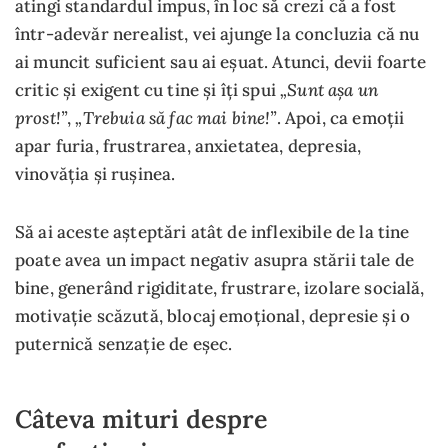
atingi standardul impus, în loc să crezi că a fost
într-adevăr nerealist, vei ajunge la concluzia că nu
ai muncit suficient sau ai eșuat. Atunci, devii foarte
„Sunt așa un
critic și exigent cu tine și îți spui
prost!”
„Trebuia să fac mai bine!”
,
. Apoi, ca emoții
apar furia, frustrarea, anxietatea, depresia,
vinovăția și rușinea.
Să ai aceste așteptări atât de inflexibile de la tine
poate avea un impact negativ asupra stării tale de
bine, generând rigiditate, frustrare, izolare socială,
motivație scăzută, blocaj emoțional, depresie și o
puternică senzație de eșec.
Câteva mituri despre