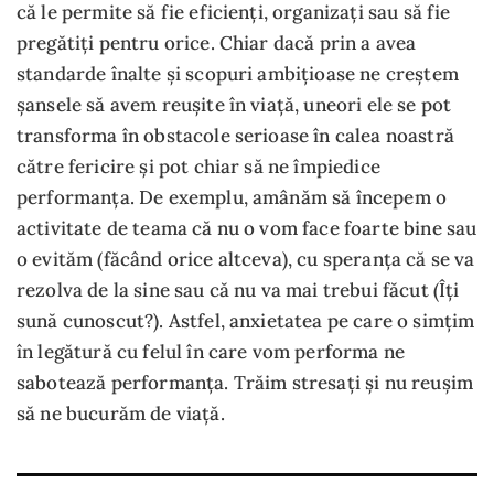
că le permite să fie eficienți, organizați sau să fie
pregătiți pentru orice. Chiar dacă prin a avea
standarde înalte și scopuri ambițioase ne creștem
șansele să avem reușite în viață, uneori ele se pot
transforma în obstacole serioase în calea noastră
către fericire și pot chiar să ne împiedice
performanța. De exemplu, amânăm să începem o
activitate de teama că nu o vom face foarte bine sau
o evităm (făcând orice altceva), cu speranța că se va
rezolva de la sine sau că nu va mai trebui făcut (Îți
sună cunoscut?). Astfel, anxietatea pe care o simțim
în legătură cu felul în care vom performa ne
sabotează performanța. Trăim stresați și nu reușim
să ne bucurăm de viață.