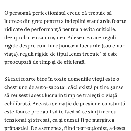
O persoană perfecționistă crede că trebuie să
lucreze din greu pentru a îndeplini standarde foarte
ridicate de performanță pentru a evita criticile,
dezaprobarea sau rușinea. Adesea, ea are reguli
rigide despre cum funcționează lucrurile (sau chiar
viața), reguli rigide de tipul „cum trebuie” și este
preocupată de timp și de eficiență.
Să faci foarte bine în toate domeniile vieții este o
chestiune de auto-sabotaj, căci există puține șanse
să reușești acest lucru în timp ce trăiești o viață
echilibrată. Această senzație de presiune constantă
este foarte probabil să te facă să te simți mereu
tensionat și stresat, ca și cum ai fi pe marginea
prăpastiei. De asemenea, fiind perfecționist, adesea