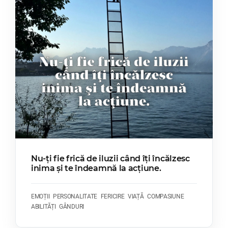
Nu-ți fie frică de iluzii când îți încălzesc
inima și te îndeamnă la acțiune.
EMOȚII
PERSONALITATE
FERICIRE
VIAȚĂ
COMPASIUNE
ABILITĂȚI
GÂNDURI