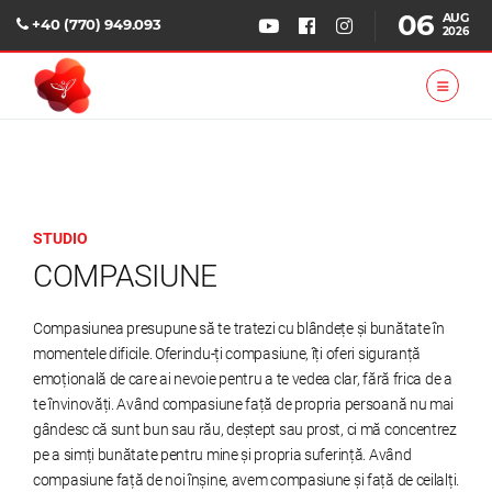
06
AUG
+40 (770) 949.093
2026
STUDIO
COMPASIUNE
Compasiunea presupune să te tratezi cu blândețe și bunătate în
momentele dificile. Oferindu-ți compasiune, îți oferi siguranță
emoțională de care ai nevoie pentru a te vedea clar, fără frica de a
te învinovăți. Având compasiune față de propria persoană nu mai
gândesc că sunt bun sau rău, deștept sau prost, ci mă concentrez
pe a simți bunătate pentru mine și propria suferință. Având
compasiune față de noi înșine, avem compasiune și față de ceilalți.