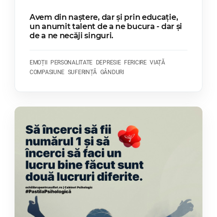
Avem din naștere, dar și prin educație,
un anumit talent de a ne bucura - dar și
de a ne necăji singuri.
EMOȚII
PERSONALITATE
DEPRESIE
FERICIRE
VIAȚĂ
COMPASIUNE
SUFERINȚĂ
GÂNDURI