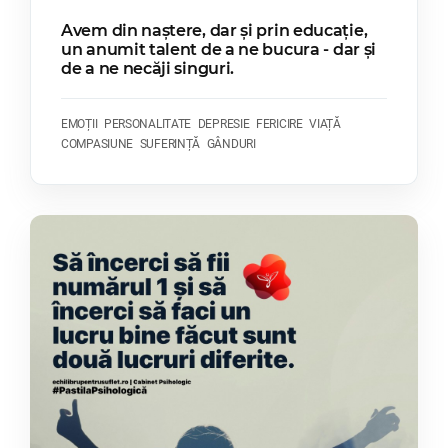
Avem din naștere, dar și prin educație,
un anumit talent de a ne bucura - dar și
de a ne necăji singuri.
EMOȚII
PERSONALITATE
DEPRESIE
FERICIRE
VIAȚĂ
COMPASIUNE
SUFERINȚĂ
GÂNDURI