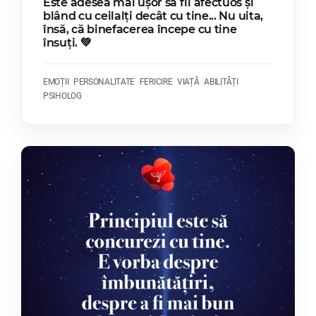
Este adesea mai ușor să fii afectuos și
blând cu ceilalți decât cu tine... Nu uita,
însă, că binefacerea începe cu tine
însuți. 💚
EMOȚII
PERSONALITATE
FERICIRE
VIAȚĂ
ABILITĂȚI
PSIHOLOG