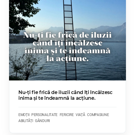
Nu-ți fie frică de iluzii când îți încălzesc
inima și te îndeamnă la acțiune.
EMOȚII
PERSONALITATE
FERICIRE
VIAȚĂ
COMPASIUNE
ABILITĂȚI
GÂNDURI