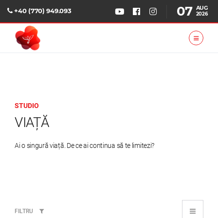
07
AUG
+40 (770) 949.093
2026
STUDIO
VIAȚĂ
Ai o singură viață. De ce ai continua să te limitezi?
FILTRU