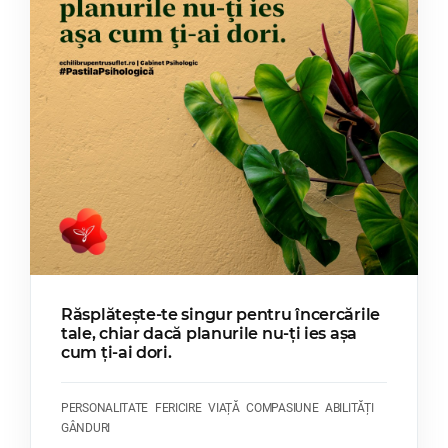
Răsplătește-te singur pentru încercările
tale, chiar dacă planurile nu-ți ies așa
cum ți-ai dori.
PERSONALITATE
FERICIRE
VIAȚĂ
COMPASIUNE
ABILITĂȚI
GÂNDURI