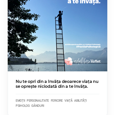
Nu te opri din a învăța deoarece viața nu
se oprește niciodată din a te învăța.
EMOȚII
PERSONALITATE
FERICIRE
VIAȚĂ
ABILITĂȚI
PSIHOLOG
GÂNDURI