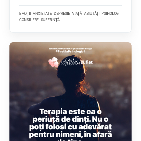
EMOȚII
ANXIETATE
DEPRESIE
VIAȚĂ
ABILITĂȚI
PSIHOLOG
CONSILIERE
SUFERINȚĂ