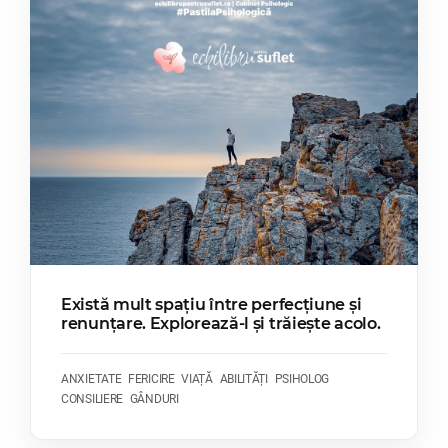
Există mult spațiu între perfecțiune și
renunțare. Explorează-l și trăiește acolo.
ANXIETATE
FERICIRE
VIAȚĂ
ABILITĂȚI
PSIHOLOG
CONSILIERE
GÂNDURI