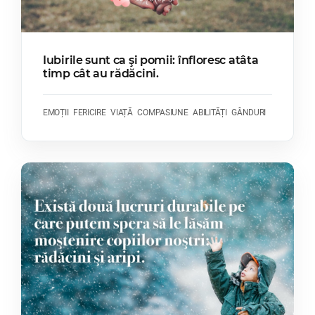
Iubirile sunt ca şi pomii: înfloresc atâta
timp cât au rădăcini.
EMOȚII
FERICIRE
VIAȚĂ
COMPASIUNE
ABILITĂȚI
GÂNDURI