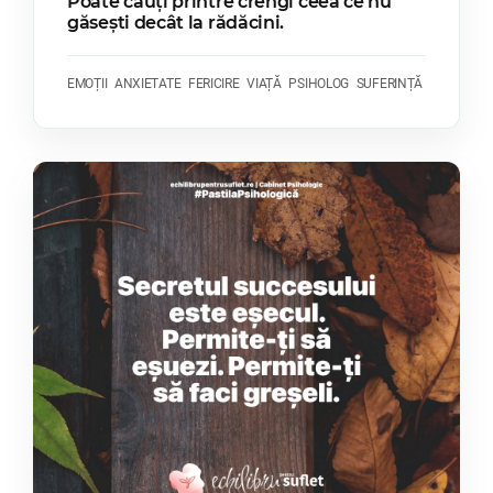
Poate cauți printre crengi ceea ce nu
găsești decât la rădăcini.
EMOȚII
ANXIETATE
FERICIRE
VIAȚĂ
PSIHOLOG
SUFERINȚĂ