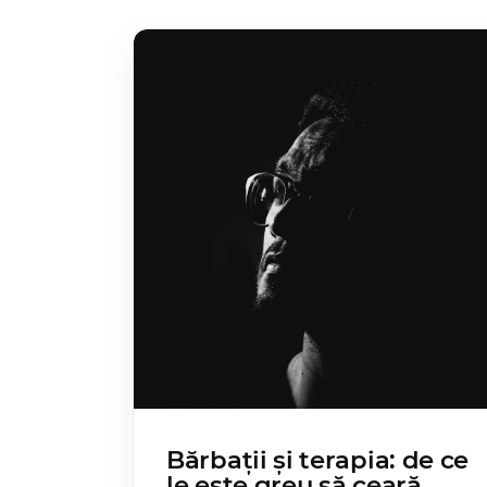
Bărbații și terapia: de ce
le este greu să ceară