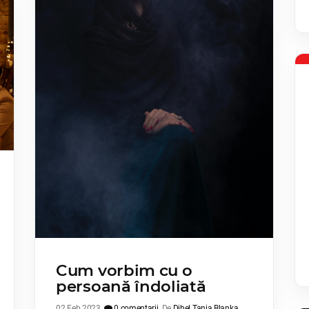
Cum vorbim cu o
persoană îndoliată
02 Feb 2023
0 comentarii
De
Dihel Tania Blanka