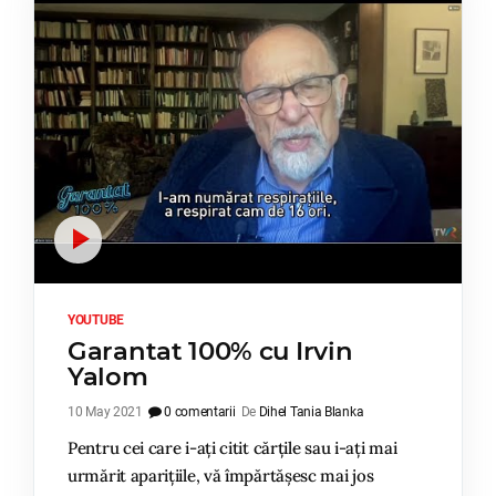
YOUTUBE
Garantat 100% cu Irvin
Yalom
10 May 2021
0 comentarii
De
Dihel Tania Blanka
Pentru cei care i-ați citit cărțile sau i-ați mai
urmărit aparițiile, vă împărtășesc mai jos