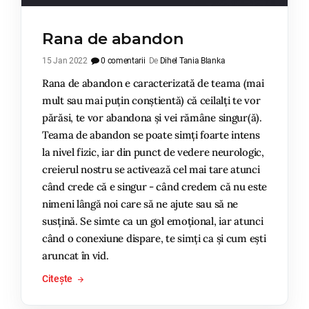
Rana de abandon
15 Jan 2022
0 comentarii
De
Dihel Tania Blanka
Rana de abandon e caracterizată de teama (mai
mult sau mai puțin conștientă) că ceilalți te vor
părăsi, te vor abandona și vei rămâne singur(ă).
Teama de abandon se poate simți foarte intens
la nivel fizic, iar din punct de vedere neurologic,
creierul nostru se activează cel mai tare atunci
când crede că e singur - când credem că nu este
nimeni lângă noi care să ne ajute sau să ne
susțină. Se simte ca un gol emoțional, iar atunci
când o conexiune dispare, te simți ca și cum ești
aruncat în vid.
Citește