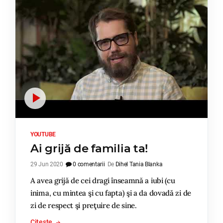
YOUTUBE
Ai grijă de familia ta!
29 Jun 2020
0 comentarii
De
Dihel Tania Blanka
A avea grijă de cei dragi înseamnă a iubi (cu
inima, cu mintea şi cu fapta) şi a da dovadă zi de
zi de respect şi preţuire de sine.
Citește