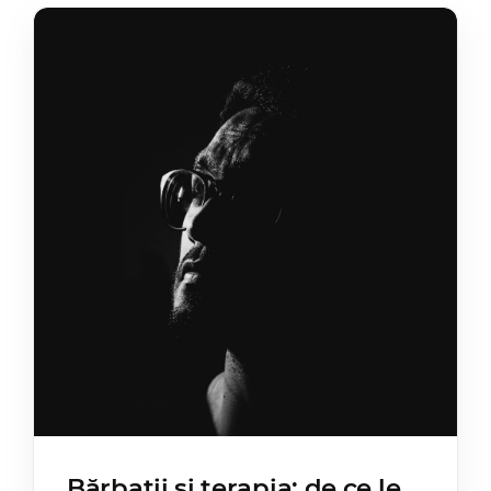
Bărbații și terapia: de ce le