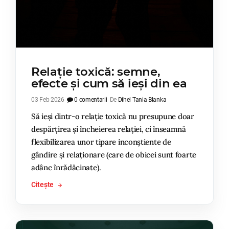
Relație toxică: semne,
efecte și cum să ieși din ea
03 Feb 2026
0 comentarii
De
Dihel Tania Blanka
Să ieși dintr-o relație toxică nu presupune doar
despărțirea și încheierea relației, ci înseamnă
flexibilizarea unor tipare inconștiente de
gândire și relaționare (care de obicei sunt foarte
adânc înrădăcinate).
Citește