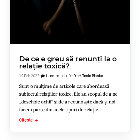
De ce e greu să renunți la o
relație toxică?
19 Feb 2022
1 comentariu
De
Dihel Tania Blanka
Sunt o mulțime de articole care abordează
subiectul relațiilor toxice. Ele au scopul de a ne
„deschide ochii” și de a recunoaște dacă și noi
facem parte din acele tipuri de relație.
Citește