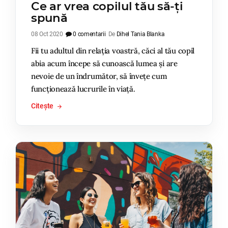
Ce ar vrea copilul tău să-ți
spună
08 Oct 2020
0 comentarii
De
Dihel Tania Blanka
Fii tu adultul din relația voastră, căci al tău copil
abia acum începe să cunoască lumea și are
nevoie de un îndrumător, să învețe cum
funcționează lucrurile în viață.
Citește