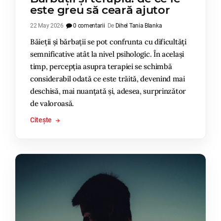
este greu să ceară ajutor
22 May 2026
0 comentarii
De
Dihel Tania Blanka
Băieții și bărbații se pot confrunta cu dificultăți
semnificative atât la nivel psihologic. În același
timp, percepția asupra terapiei se schimbă
considerabil odată ce este trăită, devenind mai
deschisă, mai nuanțată și, adesea, surprinzător
de valoroasă.
Citește