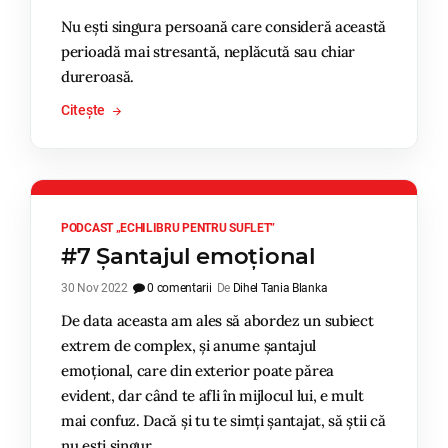
Nu ești singura persoană care consideră această
perioadă mai stresantă, neplăcută sau chiar
dureroasă.
Citește
PODCAST „ECHILIBRU PENTRU SUFLET”
#7 Șantajul emoțional
30 Nov 2022
0 comentarii
De
Dihel Tania Blanka
De data aceasta am ales să abordez un subiect
extrem de complex, și anume șantajul
emoțional, care din exterior poate părea
evident, dar când te afli în mijlocul lui, e mult
mai confuz. Dacă și tu te simți șantajat, să știi că
nu ești singur.