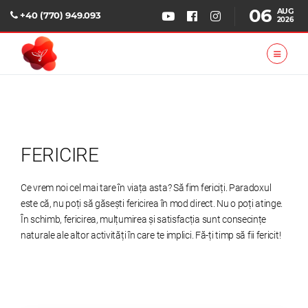
06
AUG
+40 (770) 949.093
2026
FERICIRE
Ce vrem noi cel mai tare în viața asta? Să fim fericiți. Paradoxul
este că, nu poți să găsești fericirea în mod direct. Nu o poți atinge.
În schimb, fericirea, mulțumirea și satisfacția sunt consecințe
naturale ale altor activități în care te implici. Fă-ți timp să fii fericit!