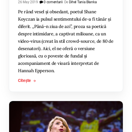
26 May 2019
0 comentarii
De
Dihel Tania Blanka
Pe rând vesel și obsedant, poetul Shane
Koyczan ia pulsul sentimentului de-a fi tânăr și
diferit. „Până-n ziua de azi”, proza sa poetică
despre intimidare, a captivat milioane, ca un
video-virus (creat în stil crowd-source, de 80 de
desenatori). Aici, el ne oferă o versiune
glorioasă, cu o poveste de fundal și
acompaniament de vioară interpretat de
Hannah Epperson.
Citește