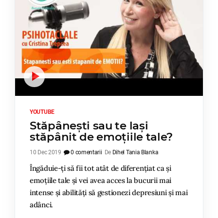
YOUTUBE
Stăpânești sau te lași
stăpânit de emoțiile tale?
10 Dec 2019
0 comentarii
De
Dihel Tania Blanka
Îngăduie-ți să fii tot atât de diferențiat ca și
emoțiile tale și vei avea acces la bucurii mai
intense și abilități să gestionezi depresiuni și mai
adânci.