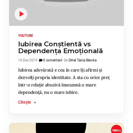
YOUTUBE
Iubirea Conștientă vs
Dependența Emoțională
16 Dec 2019
0 comentarii
De
Dihel Tania Blanka
Iubirea adevărată e cea în care îți afirmi și
dezvolți propria identitate. A sta cu orice preț
într-o relație abuzivă înseamnă o mare
dependență, nu o mare iubire.
Citește