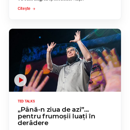
Citește
TED TALKS
„Până-n ziua de azi”...
pentru frumoșii luați în
derâdere