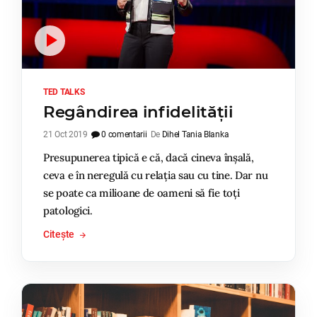
TED TALKS
Regândirea infidelității
21 Oct 2019
0 comentarii
De
Dihel Tania Blanka
Presupunerea tipică e că, dacă cineva înșală,
ceva e în neregulă cu relația sau cu tine. Dar nu
se poate ca milioane de oameni să fie toți
patologici.
Citește