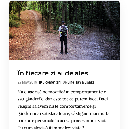
În fiecare zi ai de ales
29 May 2019
0 comentarii
De
Dihel Tania Blanka
Nu e ușor să ne modificăm comportamentele
sau gândurile, dar este tot ce putem face. Dacă
reușim să avem niște comportamente și
gânduri mai satisfăcătoare, câștigăm mai multă
libertate personală în acest proces numit viață.
Tu cum alegi să îți modelezi viața?