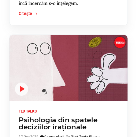
încă încercăm s-o înţelegem.
Citește
TED TALKS
Psihologia din spatele
deciziilor iraționale
12 Dec 2019
0 comentarii
De
Dihel Tania Blanka