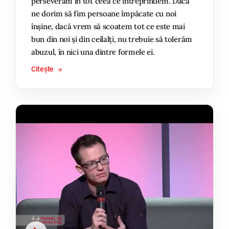
perseverăm în tot ceea ce întreprindem. Dacă
ne dorim să fim persoane împăcate cu noi
înșine, dacă vrem să scoatem tot ce este mai
bun din noi și din ceilalți, nu trebuie să tolerăm
abuzul, în nici una dintre formele ei.
Citește