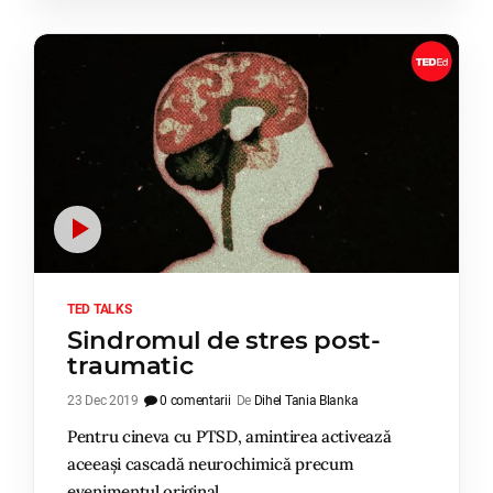
TED TALKS
Sindromul de stres post-
traumatic
23 Dec 2019
0 comentarii
De
Dihel Tania Blanka
Pentru cineva cu PTSD, amintirea activează
aceeași cascadă neurochimică precum
evenimentul original.