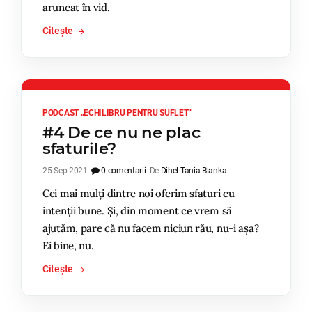
aruncat în vid.
Citește
PODCAST „ECHILIBRU PENTRU SUFLET”
#4 De ce nu ne plac
sfaturile?
25 Sep 2021
0 comentarii
De
Dihel Tania Blanka
Cei mai mulți dintre noi oferim sfaturi cu
intenții bune. Și, din moment ce vrem să
ajutăm, pare că nu facem niciun rău, nu-i așa?
Ei bine, nu.
Citește