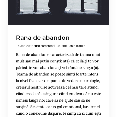
Rana de abandon
15 Jan 2022
0 comentarii
De
Dihel Tania Blanka
Rana de abandon e caracterizată de teama (mai
mult sau mai puțin conștientă) că ceilalți te vor
părăsi, te vor abandona și vei rămâne singur(ă).
Teama de abandon se poate simți foarte intens
la nivel fizic, iar din punct de vedere neurologic,
creierul nostru se activează cel mai tare atunci
când crede că e singur - când credem că nu este
nimeni lângă noi care să ne ajute sau să ne
susțină. Se simte ca un gol emoțional, iar atunci
când o conexiune dispare, te simți ca și cum ești