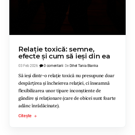
Relație toxică: semne,
efecte și cum să ieși din ea
03 Feb 2026
0 comentarii
De
Dihel Tania Blanka
Să ieși dintr-o relație toxică nu presupune doar
despărțirea și încheierea relației, ci înseamnă
flexibilizarea unor tipare inconștiente de
gândire și relaționare (care de obicei sunt foarte
adânc înrădăcinate).
Citește