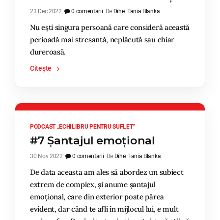
23 Dec 2022
0 comentarii
De
Dihel Tania Blanka
Nu ești singura persoană care consideră această
perioadă mai stresantă, neplăcută sau chiar
dureroasă.
Citește
PODCAST „ECHILIBRU PENTRU SUFLET”
#7 Șantajul emoțional
30 Nov 2022
0 comentarii
De
Dihel Tania Blanka
De data aceasta am ales să abordez un subiect
extrem de complex, și anume șantajul
emoțional, care din exterior poate părea
evident, dar când te afli în mijlocul lui, e mult