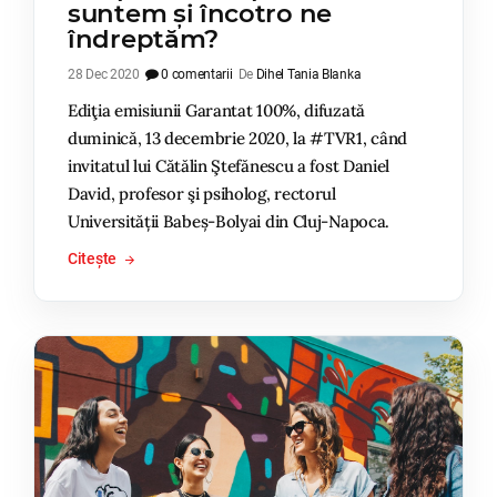
suntem și încotro ne
îndreptăm?
28 Dec 2020
0 comentarii
De
Dihel Tania Blanka
Ediţia emisiunii Garantat 100%, difuzată
duminică, 13 decembrie 2020, la #TVR1, când
invitatul lui Cătălin Ştefănescu a fost Daniel
David, profesor şi psiholog, rectorul
Universității Babeș-Bolyai din Cluj-Napoca.
Citește