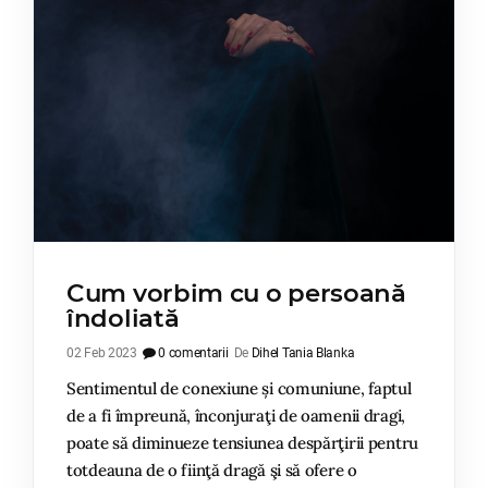
Cum vorbim cu o persoană
îndoliată
02 Feb 2023
0 comentarii
De
Dihel Tania Blanka
Sentimentul de conexiune și comuniune, faptul
de a fi împreună, înconjuraţi de oamenii dragi,
poate să diminueze tensiunea despărţirii pentru
totdeauna de o fiinţă dragă şi să ofere o