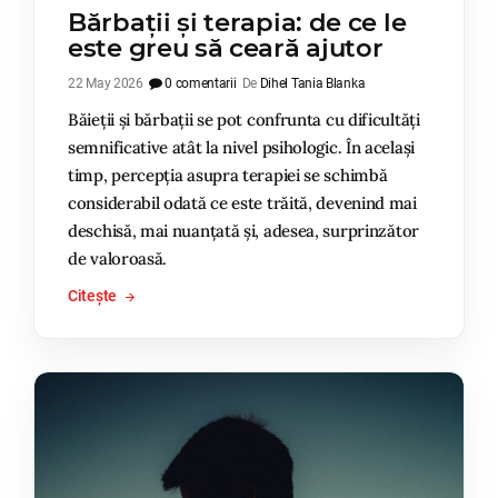
Bărbații și terapia: de ce le
este greu să ceară ajutor
22 May 2026
0 comentarii
De
Dihel Tania Blanka
Băieții și bărbații se pot confrunta cu dificultăți
semnificative atât la nivel psihologic. În același
timp, percepția asupra terapiei se schimbă
considerabil odată ce este trăită, devenind mai
deschisă, mai nuanțată și, adesea, surprinzător
de valoroasă.
Citește