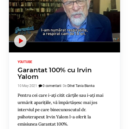
YOUTUBE
Garantat 100% cu Irvin
Yalom
10 May 2021
0 comentarii
De
Dihel Tania Blanka
Pentru cei care i-ați citit cărțile sau i-ați mai
urmărit aparițiile, vă împărtășesc mai jos
interviul pe care binecunoscutul dr.
psihoterapeut Irvin Yalom l-a oferit la
emisiunea Garantat 100%.