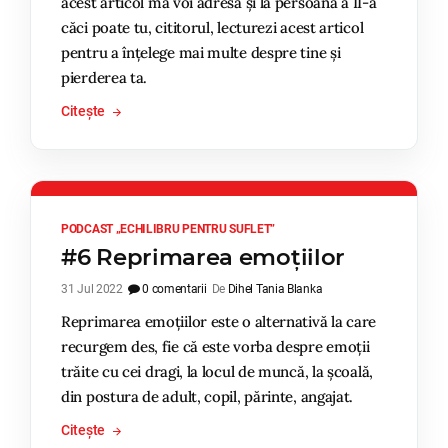
acest articol mă voi adresa și la persoana a II-a
căci poate tu, cititorul, lecturezi acest articol
pentru a înțelege mai multe despre tine și
pierderea ta.
Citește
PODCAST „ECHILIBRU PENTRU SUFLET”
#6 Reprimarea emoțiilor
31 Jul 2022
0 comentarii
De
Dihel Tania Blanka
Reprimarea emoțiilor este o alternativă la care
recurgem des, fie că este vorba despre emoții
trăite cu cei dragi, la locul de muncă, la școală,
din postura de adult, copil, părinte, angajat.
Citește