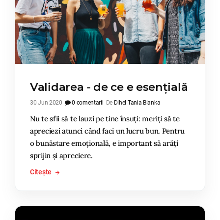
Validarea - de ce e esențială
30 Jun 2020
0 comentarii
De
Dihel Tania Blanka
Nu te sfii să te lauzi pe tine însuți: meriți să te
apreciezi atunci când faci un lucru bun. Pentru
o bunăstare emoțională, e important să arăți
sprijin și apreciere.
Citește