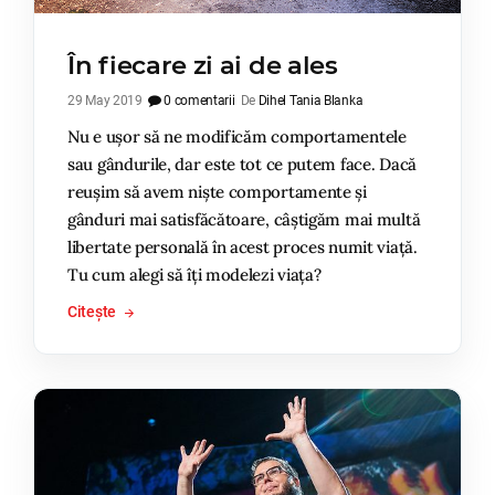
În fiecare zi ai de ales
29 May 2019
0 comentarii
De
Dihel Tania Blanka
Nu e ușor să ne modificăm comportamentele
sau gândurile, dar este tot ce putem face. Dacă
reușim să avem niște comportamente și
gânduri mai satisfăcătoare, câștigăm mai multă
libertate personală în acest proces numit viață.
Tu cum alegi să îți modelezi viața?
Citește