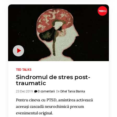
TED TALKS
Sindromul de stres post-
traumatic
23 Dec 2019
0 comentarii
De
Dihel Tania Blanka
Pentru cineva cu PTSD, amintirea activează
aceeași cascadă neurochimică precum
evenimentul original.