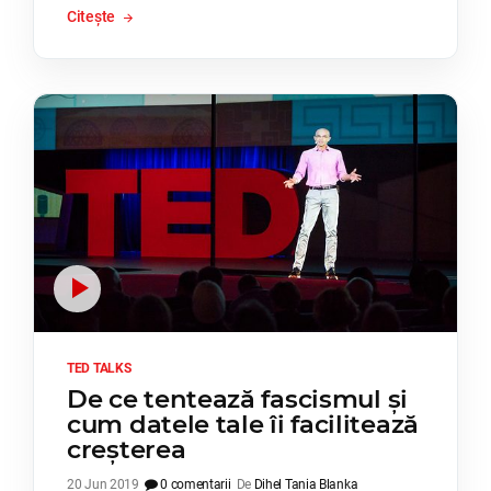
Citește
TED TALKS
De ce tentează fascismul și
cum datele tale îi facilitează
creșterea
20 Jun 2019
0 comentarii
De
Dihel Tania Blanka