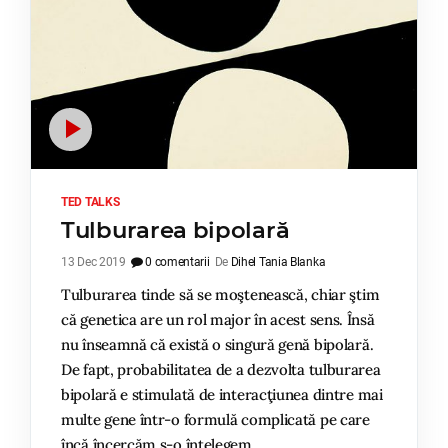
TED TALKS
Tulburarea bipolară
13 Dec 2019
0 comentarii
De
Dihel Tania Blanka
Tulburarea tinde să se moştenească, chiar ştim
că genetica are un rol major în acest sens. Însă
nu înseamnă că există o singură genă bipolară.
De fapt, probabilitatea de a dezvolta tulburarea
bipolară e stimulată de interacţiunea dintre mai
multe gene într-o formulă complicată pe care
încă încercăm s-o înţelegem.