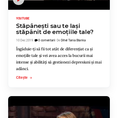
YOUTUBE
Stăpânești sau te lași
stăpânit de emoțiile tale?
10 Dec 2019
0 comentarii
De
Dihel Tania Blanka
Îngăduie-ți să fii tot atât de diferențiat ca și
emoțiile tale și vei avea acces la bucurii mai
intense și abilități să gestionezi depresiuni și mai
adânci.
Citește