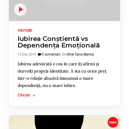
YOUTUBE
Iubirea Conștientă vs
Dependența Emoțională
16 Dec 2019
0 comentarii
De
Dihel Tania Blanka
Iubirea adevărată e cea în care îți afirmi și
dezvolți propria identitate. A sta cu orice preț
într-o relație abuzivă înseamnă o mare
dependență, nu o mare iubire.
Citește