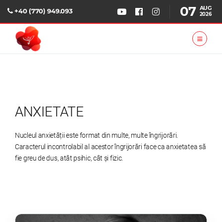
07
AUG
+40 (770) 949.093
2026
ANXIETATE
Nucleul anxietății este format din multe, multe îngrijorări.
Caracterul incontrolabil al acestor îngrijorări face ca anxietatea să
fie greu de dus, atât psihic, cât și fizic.